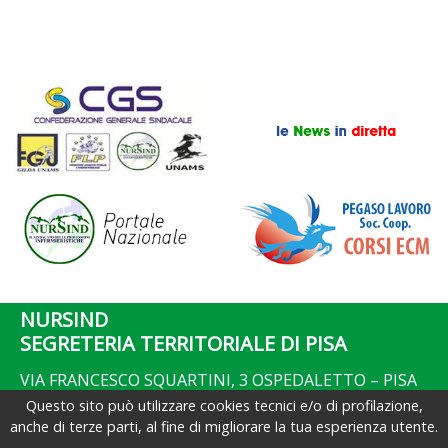
NURSIND
SEGRETERIA TERRITORIALE DI PISA
VIA FRANCESCO SQUARTINI, 3 OSPEDALETTO – PISA
Tel. 050.31.600.49
Questo sito può utilizzare cookies tecnici e/o di profilazione,
Fax. 050.791.20.21
anche di terze parti, al fine di migliorare la tua esperienza utente.